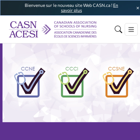
Bienvenue sur le nouveau site Web CASN.ca !
En
savoir plus