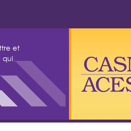
tre et
 qui
irmières (ACESI). Tous droits réservés.