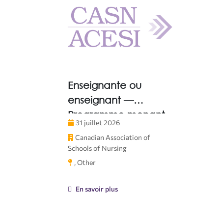
Enseignante ou
enseignant —
Programme menant
31 juillet 2026
à un certificat en
Canadian Association of
enseignement
Schools of Nursing
clinique
, Other
En savoir plus