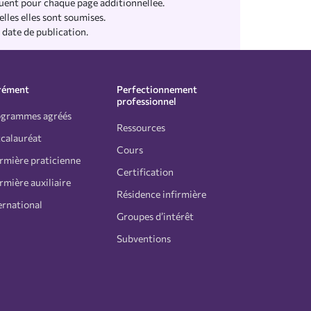
quent pour chaque page additionnellee.
elles elles sont soumises.
 date de publication.
rément
Perfectionnement
professionnel
ogrammes agréés
Ressources
calauréat
Cours
irmière praticienne
Certification
irmière auxiliaire
Résidence infirmière
ernational
Groupes d’intérêt
Subventions