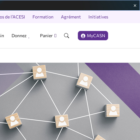
os de l’ACESI
Formation
Agrément
Initiatives
in
Donnez
Panier
MyCASN