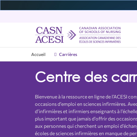
Accueil
Carrières
Qui nous sommes
ICIE
Introduction
Nos initiatives
Nouvelles et données
Événements à venir
Adhésion à l’ACESI
Éco
Res
Pro
Pub
Évé
Bén
Centre des carr
Gouvernance
Introduction
Programmes Inf. Aut.
Communiqués de presse
Conseil de l’ACESI
Écoles membres
Rép
Bas
Pro
Rap
Con
Occ
Programmes
Bienvenue sur CASN.ca
Avantages pour les membres
Res
Éno
Prix
Comités et groupes de travail
Programmes Inf. Aux.
Aperçu
Fon
Pro
Ape
Bienvenue à la ressource en ligne de l’ACESI co
Cours et webinaires
Nouvelles des membres
Cad
Son
Sub
occasions d’emploi en sciences infirmières.
Avec
Rap
À propos de nous
Val
Livres
Joignez-vous à l’ACESI
Pro
SFI
d’infirmières et infirmiers enseignants à l’échelle
plus important que jamais d’offrir des occasio
Programmes menant à un certificat
INS
FAQ
Webinaires
Évé
aux personnes qui cherchent un emploi d’échan
Examens
Rev
écoles de sciences infirmières en manque de per