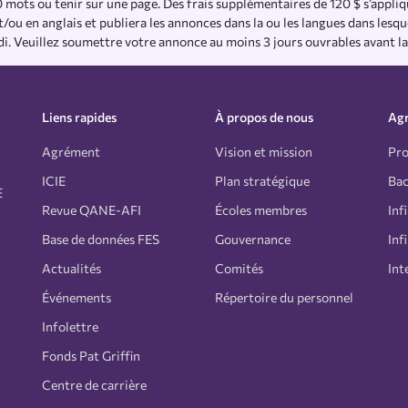
 mots ou tenir sur une page. Des frais supplémentaires de 120 $ s’appli
t/ou en anglais et publiera les annonces dans la ou les langues dans lesqu
i. Veuillez soumettre votre annonce au moins 3 jours ouvrables avant la
Liens rapides
À propos de nous
Ag
Agrément
Vision et mission
Pr
ICIE
Plan stratégique
Bac
E
Revue QANE-AFI
Écoles membres
Inf
Base de données FES
Gouvernance
Inf
Actualités
Comités
Int
Événements
Répertoire du personnel
Infolettre
Fonds Pat Griffin
Centre de carrière