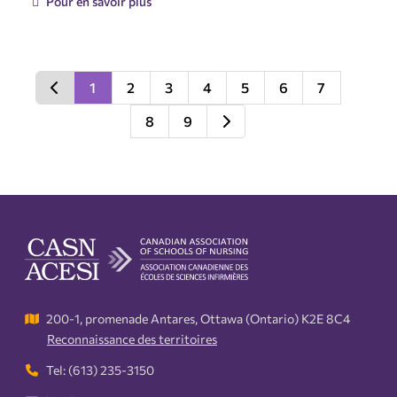
Pour en savoir plus
1
2
3
4
5
6
7
8
9
200-1, promenade Antares, Ottawa (Ontario) K2E 8C4
Reconnaissance des territoires
Tel: (613) 235-3150